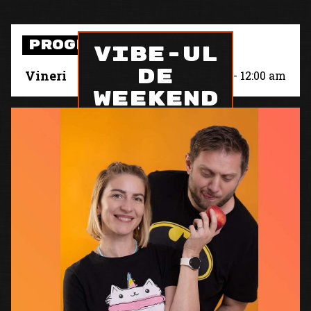
PROGRAM
Vibe-ul
de
Vineri
9:00 am
-
12:00 am
Weekend